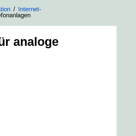
tion
Internet-
efonanlagen
ür analoge