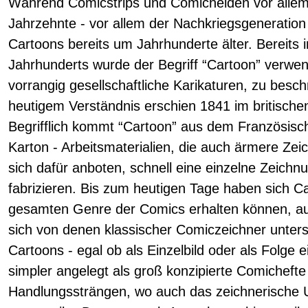
Während Comicstrips und Comichelden vor allem 
Jahrzehnte - vor allem der Nachkriegsgeneration -
Cartoons bereits um Jahrhunderte älter. Bereits i
Jahrhunderts wurde der Begriff “Cartoon” verwend
vorrangig gesellschaftliche Karikaturen, zu besc
heutigem Verständnis erschien 1841 im britische
Begrifflich kommt “Cartoon” aus dem Französis
Karton - Arbeitsmaterialien, die auch ärmere Ze
sich dafür anboten, schnell eine einzelne Zeichn
fabrizieren. Bis zum heutigen Tage haben sich Ca
gesamten Genre der Comics erhalten können, auc
sich von denen klassischer Comiczeichner unters
Cartoons - egal ob als Einzelbild oder als Folge e
simpler angelegt als groß konzipierte Comichefte
Handlungssträngen, wo auch das zeichnerische 