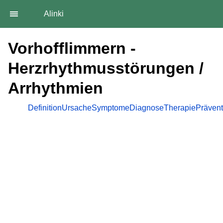
Alinki
Vorhofflimmern -
Herzrhythmusstörungen /
Arrhythmien
Definition
Ursache
Symptome
Diagnose
Therapie
Prävent