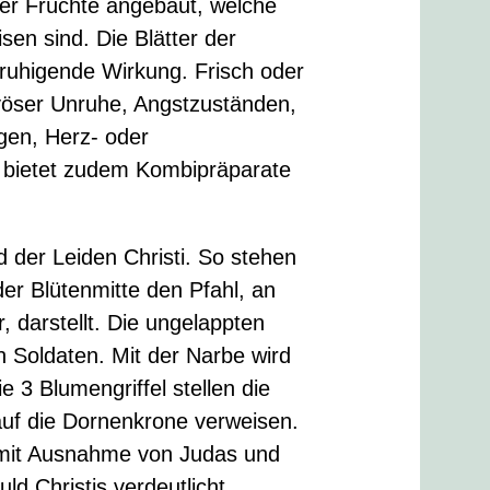
er Früchte angebaut, welche
en sind. Die Blätter der
ruhigende Wirkung. Frisch oder
rvöser Unruhe, Angstzuständen,
gen, Herz- oder
 bietet zudem Kombipräparate
d der Leiden Christi. So stehen
der Blütenmitte den Pfahl, an
 darstellt. Die ungelappten
n Soldaten. Mit der Narbe wird
 3 Blumengriffel stellen die
uf die Dornenkrone verweisen.
, mit Ausnahme von Judas und
ld Christis verdeutlicht.