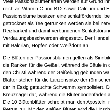
Viele Passionsblumenarten werden auf Grund ihr
reich an Vitamin C und B12 sowie Calcium und Eis
Passionsblume besitzen eine schlaffördernde, be
getrocknet als Tee getrunken werden sie bei ne
Reizbarkeit und damit verbundenen Schlafstörun
Verdauungsbeschwerden eingesetzt. Der Handel
mit Baldrian, Hopfen oder Weißdorn an.
Die Blüten der Passionsblumen gelten als Sinnbil
die Ranken für die Geißel, während die Säule in 
den Christi während der Geißelung gebunden war,
Blätter stehen für die Lanzenspitze der römische
der in Essig getauchte Schwamm symbolisiert. Die
Kreuznägel dar, während die Blütenbodenfäden a
Die 10 Blütenblätter schreibt man den Aposteln
Petrus, zu. Mit den weißen Blüten wird die Unschu