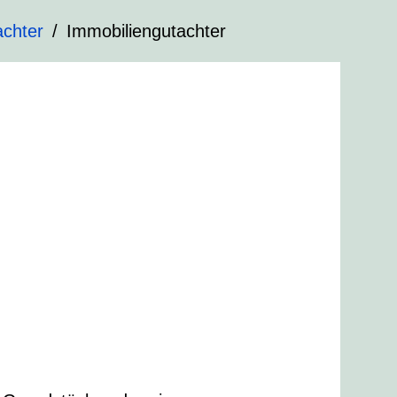
chter
Immobiliengutachter