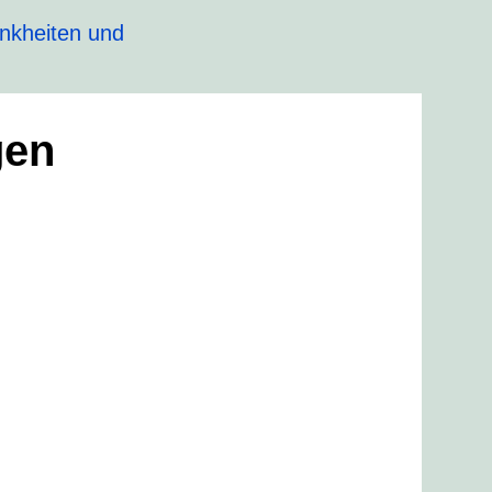
nkheiten und
gen