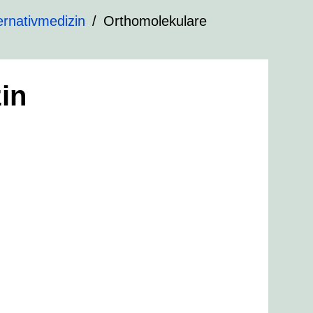
ernativmedizin
Orthomolekulare
in