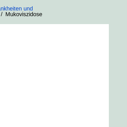
nkheiten und
Mukoviszidose