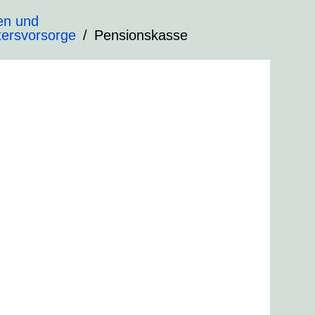
en und
ltersvorsorge
Pensionskasse